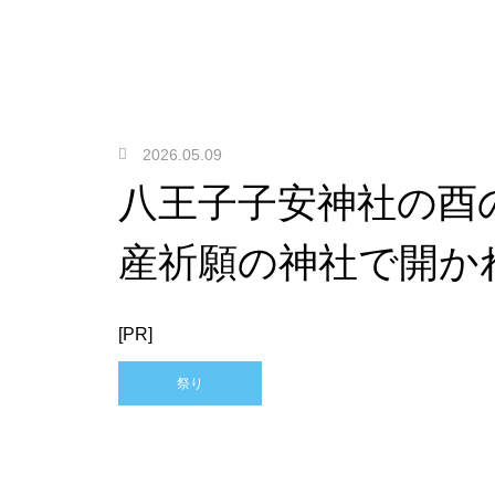
2026.05.09
八王子子安神社の酉
産祈願の神社で開か
[PR]
祭り