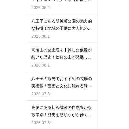
お店特集
2026.08.2
八王子にある明神町公園の魅力的
な特徴！地域の子供に大人気の遊
び場紹介
2026.08.1
高尾山の薬王院を中興した俊源が
紡いだ歴史！信仰の山が発展した
理由とは
2026.08.1
八王子の観光でおすすめの穴場の
美術館！芸術と文化に触れる静か
なひと時
2026.07.31
高尾にある初沢城跡の自然豊かな
散策路！歴史を感じながら歩くハ
イキング
2026.07.31