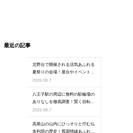
最近の記事
北野台で開催される活気あふれる
夏祭りの会場！屋台やイベントを
大満喫
2026.08.7
八王子駅の周辺に無料の駐輪場の
ありなしを徹底調査！賢く自転車
を止める
2026.08.7
高尾山の山内にひっそりと佇む仏
舎利塔の歴史！異国情緒あふれる