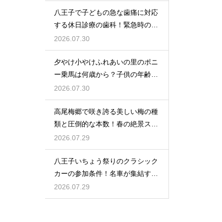
八王子で子どもの急な歯痛に対応
する休日診療の歯科！緊急時の強
い味方
2026.07.30
夕やけ小やけふれあいの里のポニ
ー乗馬は何歳から？子供の年齢と
利用条件
2026.07.30
高尾梅郷で咲き誇る美しい梅の種
類と圧倒的な本数！春の絶景スポ
ット紹介
2026.07.29
八王子いちょう祭りのクラシック
カーの参加条件！名車が集結する
大興奮の嵐
2026.07.29