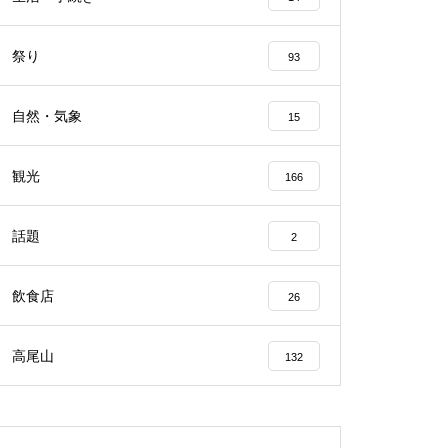
祭り
93
自然・気象
15
観光
166
話題
2
飲食店
26
高尾山
132