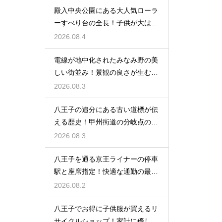
殿入中央公園にある大人気ローラ
ーすべり台の全長！子供が大はし
ゃぎの遊具
2026.08.4
電線が地中化されたみなみ野の美
しい街並み！景観の良さが生む住
みやすさ
2026.08.3
八王子の追分にある古い道標が伝
える歴史！甲州街道の分岐点の真
実に迫る
2026.08.3
八王子を通る京王ライナーの停車
駅と座席指定！快適な通勤の最強
の裏ワザ
2026.08.2
八王子でお得に子供服が買えるリ
サイクルショップ！家計に優しい