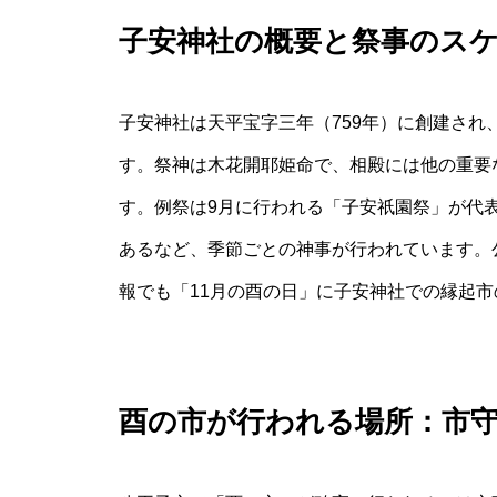
子安神社の概要と祭事のス
子安神社は天平宝字三年（759年）に創建さ
す。祭神は木花開耶姫命で、相殿には他の重要
す。例祭は9月に行われる「子安祇園祭」が代
あるなど、季節ごとの神事が行われています。
報でも「11月の酉の日」に子安神社での縁起
酉の市が行われる場所：市