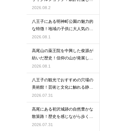
お店特集
2026.08.2
八王子にある明神町公園の魅力的
な特徴！地域の子供に大人気の遊
び場紹介
2026.08.1
高尾山の薬王院を中興した俊源が
紡いだ歴史！信仰の山が発展した
理由とは
2026.08.1
八王子の観光でおすすめの穴場の
美術館！芸術と文化に触れる静か
なひと時
2026.07.31
高尾にある初沢城跡の自然豊かな
散策路！歴史を感じながら歩くハ
イキング
2026.07.31