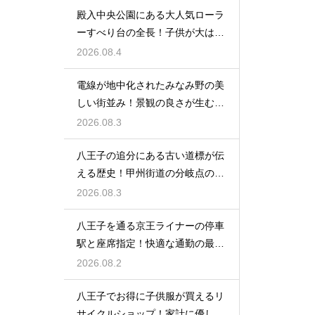
殿入中央公園にある大人気ローラ
ーすべり台の全長！子供が大はし
ゃぎの遊具
2026.08.4
電線が地中化されたみなみ野の美
しい街並み！景観の良さが生む住
みやすさ
2026.08.3
八王子の追分にある古い道標が伝
える歴史！甲州街道の分岐点の真
実に迫る
2026.08.3
八王子を通る京王ライナーの停車
駅と座席指定！快適な通勤の最強
の裏ワザ
2026.08.2
八王子でお得に子供服が買えるリ
サイクルショップ！家計に優しい