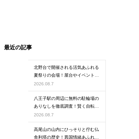
最近の記事
北野台で開催される活気あふれる
夏祭りの会場！屋台やイベントを
大満喫
2026.08.7
八王子駅の周辺に無料の駐輪場の
ありなしを徹底調査！賢く自転車
を止める
2026.08.7
高尾山の山内にひっそりと佇む仏
舎利塔の歴史！異国情緒あふれる