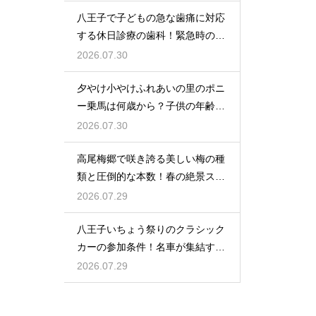
八王子で子どもの急な歯痛に対応
する休日診療の歯科！緊急時の強
い味方
2026.07.30
夕やけ小やけふれあいの里のポニ
ー乗馬は何歳から？子供の年齢と
利用条件
2026.07.30
高尾梅郷で咲き誇る美しい梅の種
類と圧倒的な本数！春の絶景スポ
ット紹介
2026.07.29
八王子いちょう祭りのクラシック
カーの参加条件！名車が集結する
大興奮の嵐
2026.07.29