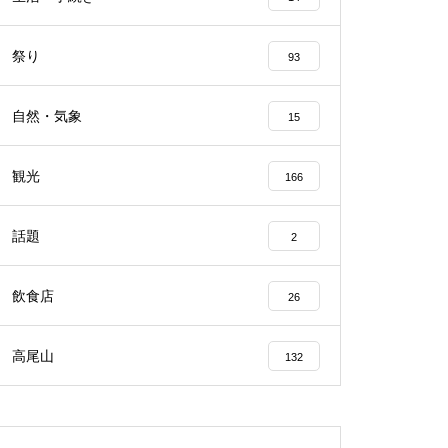
祭り
93
自然・気象
15
観光
166
話題
2
飲食店
26
高尾山
132