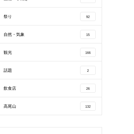
祭り
92
自然・気象
15
観光
166
話題
2
飲食店
26
高尾山
132