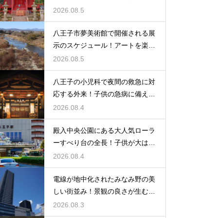
な場所
2026.08.5
八王子市夢美術館で開催される展
示のスケジュール！アートを楽し
む休日の旅
2026.08.5
八王子の小児科で夜間の救急に対
応する外来！子供の急病に備える
安心情報
2026.08.4
殿入中央公園にある大人気ローラ
ーすべり台の全長！子供が大はし
ゃぎの遊具
2026.08.4
電線が地中化されたみなみ野の美
しい街並み！景観の良さが生む住
みやすさ
2026.08.3