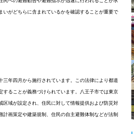
住民への避難勧告や避難指示が迅速に行われることが求
まいがどちらに含まれているかを確認することが重要で
十三年四月から施行されています。この法律により都道
定することが義務づけられています。八王子市では東京
戒区域が設定され、住民に対して情報提供および防災対
難計画策定や建築規制、住民の自主避難体制などが法制