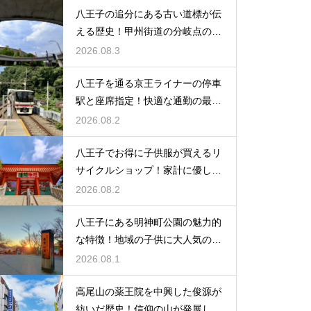
八王子の追分にある古い道標が伝
える歴史！甲州街道の分岐点の真
実に迫る
2026.08.3
八王子を通る京王ライナーの停車
駅と座席指定！快適な通勤の最強
の裏ワザ
2026.08.2
八王子でお得に子供服が買えるリ
サイクルショップ！家計に優しい
お店特集
2026.08.2
八王子にある明神町公園の魅力的
な特徴！地域の子供に大人気の遊
び場紹介
2026.08.1
高尾山の薬王院を中興した俊源が
紡いだ歴史！信仰の山が発展した