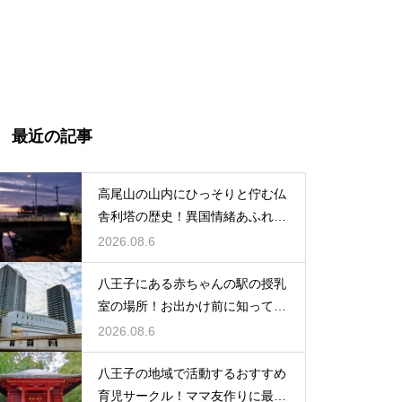
最近の記事
高尾山の山内にひっそりと佇む仏
舎利塔の歴史！異国情緒あふれる
建造物
2026.08.6
八王子にある赤ちゃんの駅の授乳
室の場所！お出かけ前に知ってお
きたい事
2026.08.6
八王子の地域で活動するおすすめ
育児サークル！ママ友作りに最適