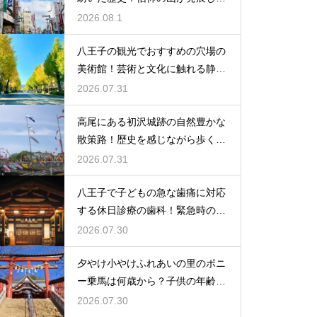
理由とは
2026.08.1
八王子の観光でおすすめの穴場の
美術館！芸術と文化に触れる静か
なひと時
2026.07.31
高尾にある初沢城跡の自然豊かな
散策路！歴史を感じながら歩くハ
イキング
2026.07.31
八王子で子どもの急な歯痛に対応
する休日診療の歯科！緊急時の強
い味方
2026.07.30
夕やけ小やけふれあいの里のポニ
ー乗馬は何歳から？子供の年齢と
利用条件
2026.07.30