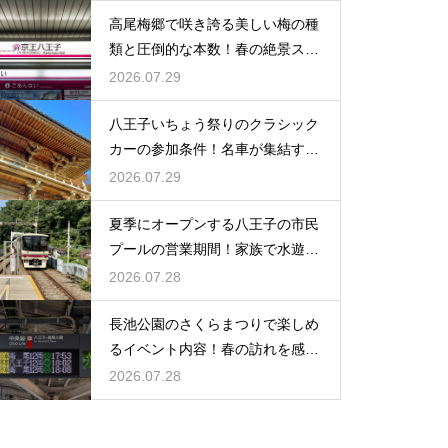
高尾梅郷で咲き誇る美しい梅の種
類と圧倒的な本数！春の絶景スポ
ット紹介
2026.07.29
八王子いちょう祭りのクラシック
カーの参加条件！名車が集結する
大興奮の嵐
2026.07.29
夏季にオープンする八王子の市民
プールの営業期間！家族で水遊び
を満喫
2026.07.28
長池公園のさくらまつりで楽しめ
るイベント内容！春の訪れを感じ
るお花見
2026.07.28