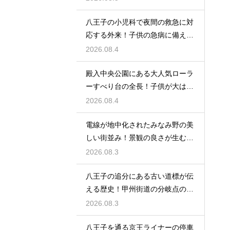
八王子の小児科で夜間の救急に対
応する外来！子供の急病に備える
安心情報
2026.08.4
殿入中央公園にある大人気ローラ
ーすべり台の全長！子供が大はし
ゃぎの遊具
2026.08.4
電線が地中化されたみなみ野の美
しい街並み！景観の良さが生む住
みやすさ
2026.08.3
八王子の追分にある古い道標が伝
える歴史！甲州街道の分岐点の真
実に迫る
2026.08.3
八王子を通る京王ライナーの停車