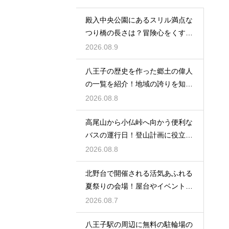
殿入中央公園にあるスリル満点な
つり橋の長さは？冒険心をくすぐ
る遊び場
2026.08.9
八王子の歴史を作った郷土の偉人
の一覧を紹介！地域の誇りを知る
学びの旅
2026.08.8
高尾山から小仏峠へ向かう便利な
バスの運行日！登山計画に役立つ
時刻表
2026.08.8
北野台で開催される活気あふれる
夏祭りの会場！屋台やイベントを
大満喫
2026.08.7
八王子駅の周辺に無料の駐輪場の