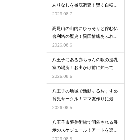
ありなしを徹底調査！賢く自転車
を止める
2026.08.7
高尾山の山内にひっそりと佇む仏
舎利塔の歴史！異国情緒あふれる
建造物
2026.08.6
八王子にある赤ちゃんの駅の授乳
室の場所！お出かけ前に知ってお
きたい事
2026.08.6
八王子の地域で活動するおすすめ
育児サークル！ママ友作りに最適
な場所
2026.08.5
八王子市夢美術館で開催される展
示のスケジュール！アートを楽し
む休日の旅
2026.08.5