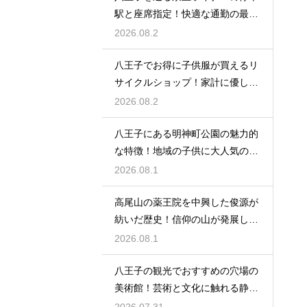
駅と座席指定！快適な通勤の最強
の裏ワザ
2026.08.2
八王子でお得に子供服が買えるリ
サイクルショップ！家計に優しい
お店特集
2026.08.2
八王子にある明神町公園の魅力的
な特徴！地域の子供に大人気の遊
び場紹介
2026.08.1
高尾山の薬王院を中興した俊源が
紡いだ歴史！信仰の山が発展した
理由とは
2026.08.1
八王子の観光でおすすめの穴場の
美術館！芸術と文化に触れる静か
なひと時
2026.07.31