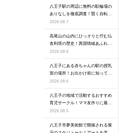
八王子駅の周辺に無料の駐輪場の
ありなしを徹底調査！賢く自転車
を止める
2026.08.7
高尾山の山内にひっそりと佇む仏
舎利塔の歴史！異国情緒あふれる
建造物
2026.08.6
八王子にある赤ちゃんの駅の授乳
室の場所！お出かけ前に知ってお
きたい事
2026.08.6
八王子の地域で活動するおすすめ
育児サークル！ママ友作りに最適
な場所
2026.08.5
八王子市夢美術館で開催される展
示のスケジュール！アートを楽し