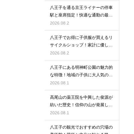
八王子を通る京王ライナーの停車
駅と座席指定！快適な通勤の最強
の裏ワザ
2026.08.2
八王子でお得に子供服が買えるリ
サイクルショップ！家計に優しい
お店特集
2026.08.2
八王子にある明神町公園の魅力的
な特徴！地域の子供に大人気の遊
び場紹介
2026.08.1
高尾山の薬王院を中興した俊源が
紡いだ歴史！信仰の山が発展した
理由とは
2026.08.1
八王子の観光でおすすめの穴場の