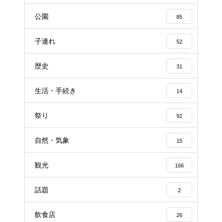
公園
85
子連れ
52
歴史
31
生活・手続き
14
祭り
92
自然・気象
15
観光
166
話題
2
飲食店
26