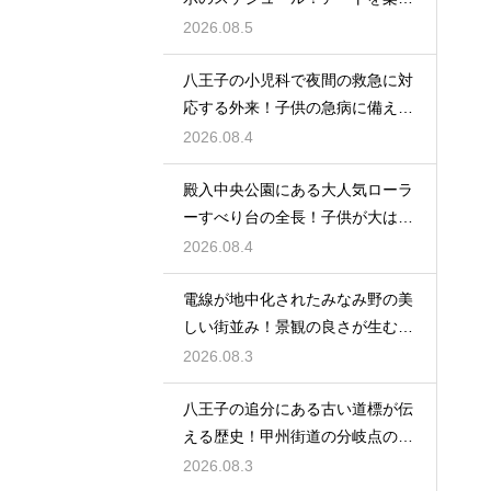
む休日の旅
2026.08.5
八王子の小児科で夜間の救急に対
応する外来！子供の急病に備える
安心情報
2026.08.4
殿入中央公園にある大人気ローラ
ーすべり台の全長！子供が大はし
ゃぎの遊具
2026.08.4
電線が地中化されたみなみ野の美
しい街並み！景観の良さが生む住
みやすさ
2026.08.3
八王子の追分にある古い道標が伝
える歴史！甲州街道の分岐点の真
実に迫る
2026.08.3