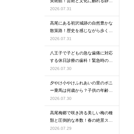
美術館！芸術と文化に触れる静か
なひと時
2026.07.31
高尾にある初沢城跡の自然豊かな
散策路！歴史を感じながら歩くハ
イキング
2026.07.31
八王子で子どもの急な歯痛に対応
する休日診療の歯科！緊急時の強
い味方
2026.07.30
夕やけ小やけふれあいの里のポニ
ー乗馬は何歳から？子供の年齢と
利用条件
2026.07.30
高尾梅郷で咲き誇る美しい梅の種
類と圧倒的な本数！春の絶景スポ
ット紹介
2026.07.29