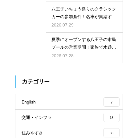
八王子いちょう祭りのクラシック
カーの参加条件！名車が集結する
大興奮の嵐
2026.07.29
夏季にオープンする八王子の市民
プールの営業期間！家族で水遊び
を満喫
2026.07.28
カテゴリー
English
7
交通・インフラ
18
住みやすさ
36