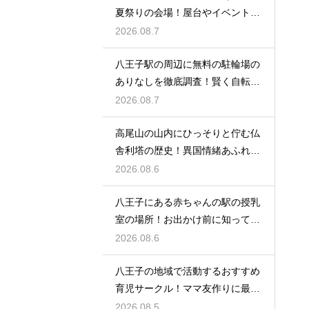
夏祭りの会場！屋台やイベントを
大満喫
2026.08.7
八王子駅の周辺に無料の駐輪場の
ありなしを徹底調査！賢く自転車
を止める
2026.08.7
高尾山の山内にひっそりと佇む仏
舎利塔の歴史！異国情緒あふれる
建造物
2026.08.6
八王子にある赤ちゃんの駅の授乳
室の場所！お出かけ前に知ってお
きたい事
2026.08.6
八王子の地域で活動するおすすめ
育児サークル！ママ友作りに最適
な場所
2026.08.5