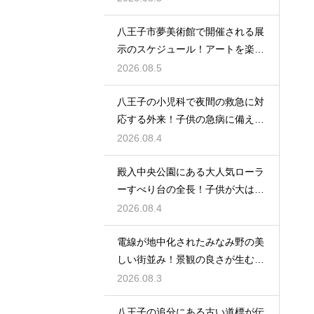
八王子市夢美術館で開催される展
示のスケジュール！アートを楽し
む休日の旅
2026.08.5
八王子の小児科で夜間の救急に対
応する外来！子供の急病に備える
安心情報
2026.08.4
殿入中央公園にある大人気ローラ
ーすべり台の全長！子供が大はし
ゃぎの遊具
2026.08.4
電線が地中化されたみなみ野の美
しい街並み！景観の良さが生む住
みやすさ
2026.08.3
八王子の追分にある古い道標が伝