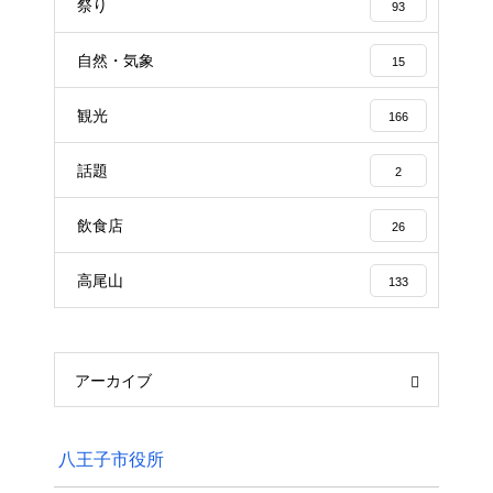
祭り
93
自然・気象
15
観光
166
話題
2
飲食店
26
高尾山
133
アーカイブ
八王子市役所