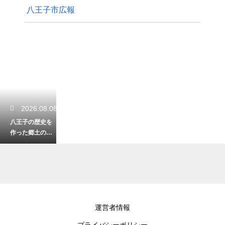
八王子市広報
2026.08.08
八王子の歴史を
作った郷土の偉
人の一覧を紹
介！地域の誇り
を知る学びの旅
2026.08.08
運営者情報
高尾山から小仏
プライバシーポリシー
峠へ向かう便利