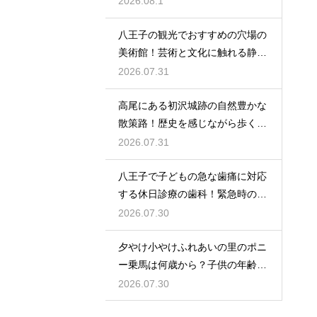
2026.08.1
八王子の観光でおすすめの穴場の
美術館！芸術と文化に触れる静か
なひと時
2026.07.31
高尾にある初沢城跡の自然豊かな
散策路！歴史を感じながら歩くハ
イキング
2026.07.31
八王子で子どもの急な歯痛に対応
する休日診療の歯科！緊急時の強
い味方
2026.07.30
夕やけ小やけふれあいの里のポニ
ー乗馬は何歳から？子供の年齢と
利用条件
2026.07.30