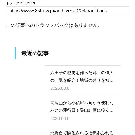
トラックバックURL
この記事へのトラックバックはありません。
最近の記事
八王子の歴史を作った郷土の偉人
の一覧を紹介！地域の誇りを知る
学びの旅
2026.08.8
高尾山から小仏峠へ向かう便利な
バスの運行日！登山計画に役立つ
時刻表
2026.08.8
北野台で開催される活気あふれる