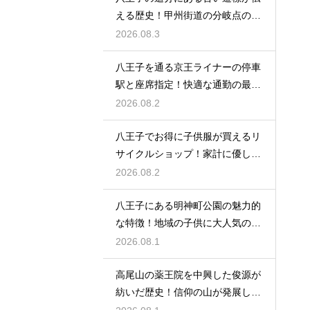
える歴史！甲州街道の分岐点の真
実に迫る
2026.08.3
八王子を通る京王ライナーの停車
駅と座席指定！快適な通勤の最強
の裏ワザ
2026.08.2
八王子でお得に子供服が買えるリ
サイクルショップ！家計に優しい
お店特集
2026.08.2
八王子にある明神町公園の魅力的
な特徴！地域の子供に大人気の遊
び場紹介
2026.08.1
高尾山の薬王院を中興した俊源が
紡いだ歴史！信仰の山が発展した
理由とは