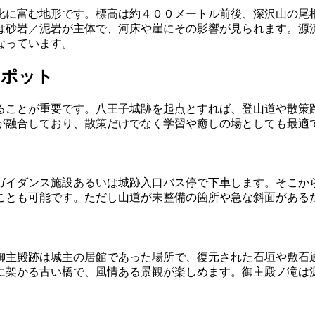
化に富む地形です。標高は約４００メートル前後、深沢山の尾
は砂岩／泥岩が主体で、河床や崖にその影響が見られます。源
なっています。
スポット
ることが重要です。八王子城跡を起点とすれば、登山道や散策
が融合しており、散策だけでなく学習や癒しの場としても最適
ガイダンス施設あるいは城跡入口バス停で下車します。そこか
ことも可能です。ただし山道が未整備の箇所や急な斜面がある
御主殿跡は城主の居館であった場所で、復元された石垣や敷石
に架かる古い橋で、風情ある景観が楽しめます。御主殿ノ滝は