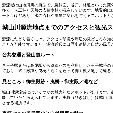
源流域は山地河川の典型で、急斜面、谷戸、林道といった変
多く、人工林と天然の広葉樹林が混在しています。地質的に
ートルほどあり、水の流れや風景に変化を与えるスポットと
城山川源流地点までのアクセスと観光
源流にたどり着くには、アクセス環境や周辺の見どころを知
ことが可能です。また、源流近辺には歴史遺構と自然の風景
公共交通と登山道ルート
八王子駅または高尾駅から路線バスを利用し、八王子城跡の
ており、御主殿跡や曳橋の近くを通って御主殿ノ滝まで辿る
見どころ：御主殿跡・曳橋・御主殿ノ滝など
城山川源流域にはいくつかの魅力的なスポットがあります。
能していたと考えられています。曳橋（ひきばし）は城山川
させる場所です。