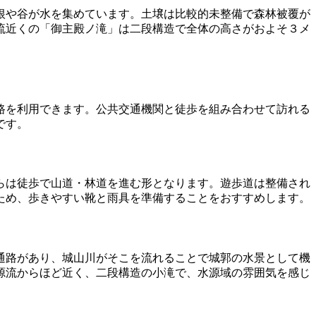
根や谷が水を集めています。土壌は比較的未整備で森林被覆が
流近くの「御主殿ノ滝」は二段構造で全体の高さがおよそ３メ
路を利用できます。公共交通機関と徒歩を組み合わせて訪れる
です。
らは徒歩で山道・林道を進む形となります。遊歩道は整備され
ため、歩きやすい靴と雨具を準備することをおすすめします。
通路があり、城山川がそこを流れることで城郭の水景として機
源流からほど近く、二段構造の小滝で、水源域の雰囲気を感じ