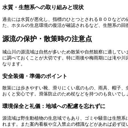
水質・生態系への取り組みと現状
過去には水質が悪化し、指標のひとつとされるＢＯＤなどの
た、ホタルの生息環境の復活が確認されるなど、生態系の回
源流の保护・散策時の注意点
城山川の源流域は自然が多いため散策や自然観察に適してい
に調べておくことが大切です。特に雨後や梅雨期には滝や川
なります。
安全装備・準備のポイント
散策には歩きやすい靴、滑りにくい底のもの、雨具、帽子、
おくと安心です。滑落防止のため杖などを持つのも良いでし
環境保全と礼儀：地域への配慮を忘れずに
源流域は野生動植物の生息域でもあり、ゴミや騒音は生態系
れます。また案内看板や立入禁止の標識などがあれば必ず従