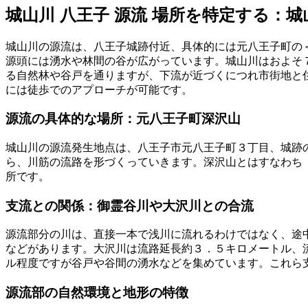
城山川 八王子 源流 場所を特定する：
城山川の源流は、八王子城跡付近、具体的には元八王子町の＜span
源頭には湧水や林間の谷が広がっています。城山川はおよそ
る自然林や谷戸を通りますが、下流が近づくにつれ市街地と
には徒歩でのアプローチが可能です。
源流の具体的な場所：元八王子町深沢山
城山川の源流発生地点は、八王子市元八王子町３丁目、城跡
ら、川筋の流路を形づくっていきます。深沢山とはすなわち
所です。
支流との関係：御霊谷川や大沢川との合流
源流部分の川は、直接一本で浅川に流れるわけではなく、途
などがあります。大沢川は流路延長約３．５キロメートル、
ル程度ですが谷戸や谷間の湧水などを集めています。これら
源流部の自然環境と地形の特徴