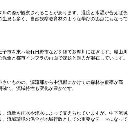
タルの姿が観察されることがあります。湿度と水温が合えば夜
の生息も多く、自然観察教育林のような学びの拠点にもなって
王子市を東へ流れ日野市などを経て多摩川に注ぎます。城山川
の保全と都市インフラの両面で課題と魅力が混在しています。
小さいものの、源流部から中流部にかけての森林被覆率が高
明確で、流域特性も変化が豊かです。
り、流量も雨水や湧水によって支えられていますが、中下流域
り、流域環境の保全が地域行政としての重要なテーマになって