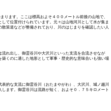
る地域から始まります。ここは標高およそ４００メートル前後の山地で、
として位置付けられています。元々は山地河川として水が集ま
の散策道などが整備されており、川のはじまりを確認したい人
は流れ出し、御霊谷川や大沢川といった支流を合流させなが
を築くのに適した地形として軍事・歴史的な意味合いも強い場
代表的な支流に御霊谷川（おたまやがわ）、大沢川、城ノ越川
入します。御霊谷川は流路が短く、およそ０．７５キロメート