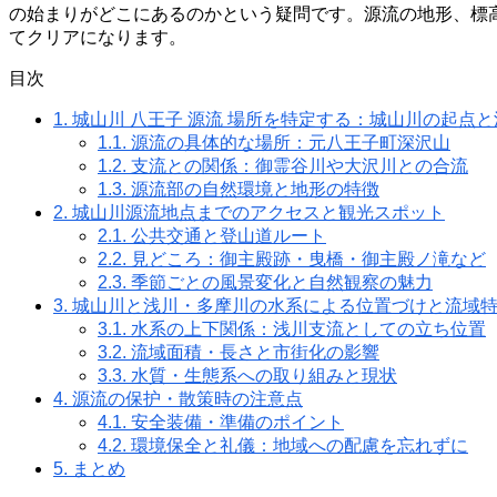
の始まりがどこにあるのかという疑問です。源流の地形、標
てクリアになります。
目次
1.
城山川 八王子 源流 場所を特定する：城山川の起点と
1.1.
源流の具体的な場所：元八王子町深沢山
1.2.
支流との関係：御霊谷川や大沢川との合流
1.3.
源流部の自然環境と地形の特徴
2.
城山川源流地点までのアクセスと観光スポット
2.1.
公共交通と登山道ルート
2.2.
見どころ：御主殿跡・曳橋・御主殿ノ滝など
2.3.
季節ごとの風景変化と自然観察の魅力
3.
城山川と浅川・多摩川の水系による位置づけと流域
3.1.
水系の上下関係：浅川支流としての立ち位置
3.2.
流域面積・長さと市街化の影響
3.3.
水質・生態系への取り組みと現状
4.
源流の保护・散策時の注意点
4.1.
安全装備・準備のポイント
4.2.
環境保全と礼儀：地域への配慮を忘れずに
5.
まとめ