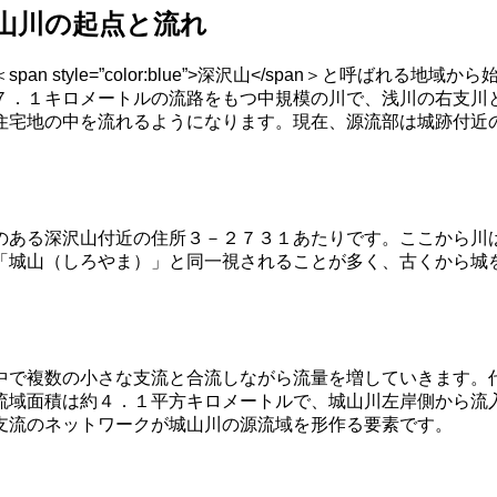
城山川の起点と流れ
 style=”color:blue”>深沢山</span＞と呼ばれ
７．１キロメートルの流路をもつ中規模の川で、浅川の右支川
住宅地の中を流れるようになります。現在、源流部は城跡付近
のある深沢山付近の住所３－２７３１あたりです。ここから川
「城山（しろやま）」と同一視されることが多く、古くから城
中で複数の小さな支流と合流しながら流量を増していきます。
流域面積は約４．１平方キロメートルで、城山川左岸側から流
支流のネットワークが城山川の源流域を形作る要素です。