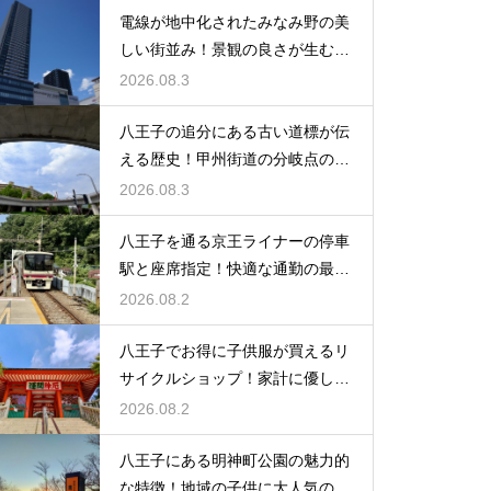
電線が地中化されたみなみ野の美
しい街並み！景観の良さが生む住
みやすさ
2026.08.3
八王子の追分にある古い道標が伝
える歴史！甲州街道の分岐点の真
実に迫る
2026.08.3
八王子を通る京王ライナーの停車
駅と座席指定！快適な通勤の最強
の裏ワザ
2026.08.2
八王子でお得に子供服が買えるリ
サイクルショップ！家計に優しい
お店特集
2026.08.2
八王子にある明神町公園の魅力的
な特徴！地域の子供に大人気の遊