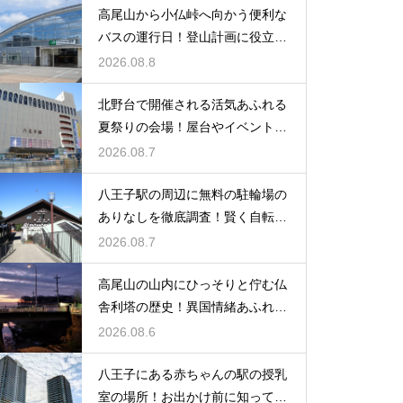
高尾山から小仏峠へ向かう便利な
バスの運行日！登山計画に役立つ
時刻表
2026.08.8
北野台で開催される活気あふれる
夏祭りの会場！屋台やイベントを
大満喫
2026.08.7
八王子駅の周辺に無料の駐輪場の
ありなしを徹底調査！賢く自転車
を止める
2026.08.7
高尾山の山内にひっそりと佇む仏
舎利塔の歴史！異国情緒あふれる
建造物
2026.08.6
八王子にある赤ちゃんの駅の授乳
室の場所！お出かけ前に知ってお