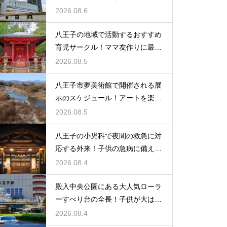
きたい事
2026.08.6
八王子の地域で活動するおすすめ
育児サークル！ママ友作りに最適
な場所
2026.08.5
八王子市夢美術館で開催される展
示のスケジュール！アートを楽し
む休日の旅
2026.08.5
八王子の小児科で夜間の救急に対
応する外来！子供の急病に備える
安心情報
2026.08.4
殿入中央公園にある大人気ローラ
ーすべり台の全長！子供が大はし
ゃぎの遊具
2026.08.4