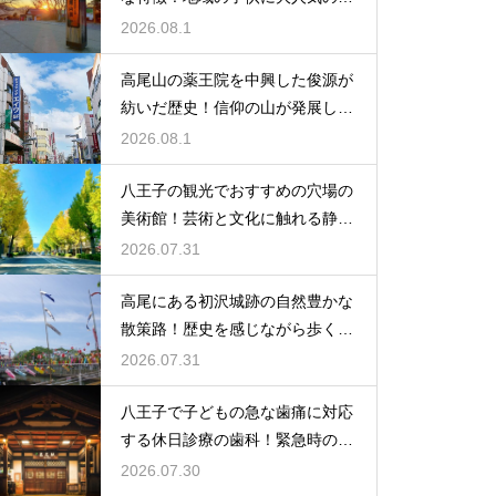
び場紹介
2026.08.1
高尾山の薬王院を中興した俊源が
紡いだ歴史！信仰の山が発展した
理由とは
2026.08.1
八王子の観光でおすすめの穴場の
美術館！芸術と文化に触れる静か
なひと時
2026.07.31
高尾にある初沢城跡の自然豊かな
散策路！歴史を感じながら歩くハ
イキング
2026.07.31
八王子で子どもの急な歯痛に対応
する休日診療の歯科！緊急時の強
い味方
2026.07.30