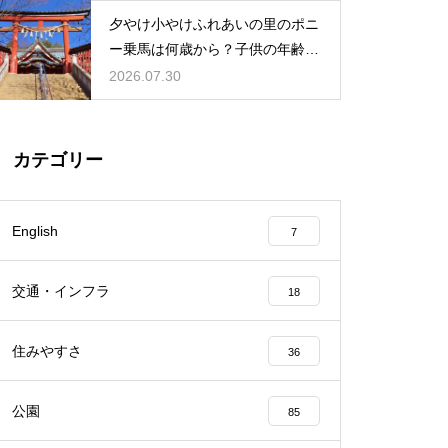
夕やけ小やけふれあいの里のポニ
ー乗馬は何歳から？子供の年齢と
利用条件
2026.07.30
カテゴリー
English
7
交通・インフラ
18
住みやすさ
36
公園
85