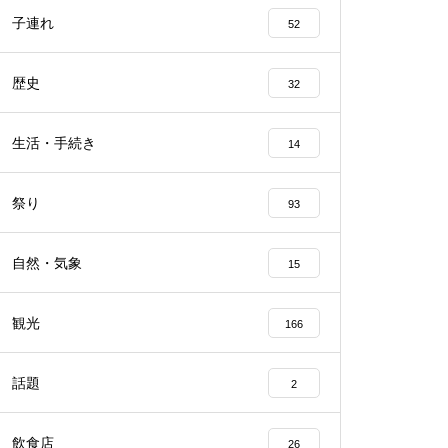
子連れ
52
歴史
32
生活・手続き
14
祭り
93
自然・気象
15
観光
166
話題
2
飲食店
26