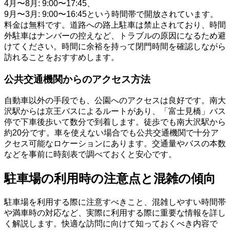
4月〜8月: 9:00〜17:45、
9月〜3月: 9:00〜16:45という時間帯で開放されています。
料金は無料です。道路への路上駐車は禁止されており、時間
外駐車はナンバーの控えなど、トラブルの原因になるため避
けてください。時間に余裕を持って閉門時間を確認しながら
訪れることをおすすめします。
公共交通機関からのアクセス方法
自動車以外の手段でも、公園へのアクセスは良好です。南大
沢駅からは京王バスによるルートがあり、「富士見橋」バス
停で下車後歩いて数分で到着します。徒歩でも南大沢駅から
約20分です。車を使えない場合でも公共交通機関で十分ア
クセス可能なロケーションにあります。交通量やバスの本数
などを事前に時刻表で調べておくと安心です。
駐車場の利用時の注意点と混雑の傾向
駐車場を利用する際に注意すべきこと、混雑しやすい時間帯
や満車時の対応など、実際に利用する際に重要な情報を詳し
く解説します。快適な訪問に向けて知っておくべき内容で