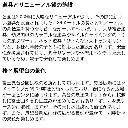
遊具とリニューアル後の施設
公園は2020年に大幅なリニューアルがあり、その際に新し
い遊具が設置されました。34メートルの長さと11メートル
の高低差を持つ滑り台「ながーいすべりだい」、大型複合遊
具、幼児向けのカラフルな遊具やザイルクライミングの「く
もの巣タワー」、ネット遊具「ぴょんぴょんトランポリン」
など、多様な年齢の子どもに対応した施設があります。安全
性が考慮されており、見守りゾーンや休憩用ベンチも充実し
ているため、親子で安心して楽しめます。
桜と展望台の景色
富士見台公園は桜の名所として知られます。史跡広場にはソ
メイヨシノが約200本ほど植えられており、春になると広場
が一面ピンクに染まります。高台の展望スポットからは桜越
しに富士山を含む山並みが望めることもあります。お花見シ
ーズンは混雑しますが、その美しさは訪れる価値がありま
す。また、展望台周辺は緑の広がる自然が豊かで、四季折々
の景色が楽しめます。