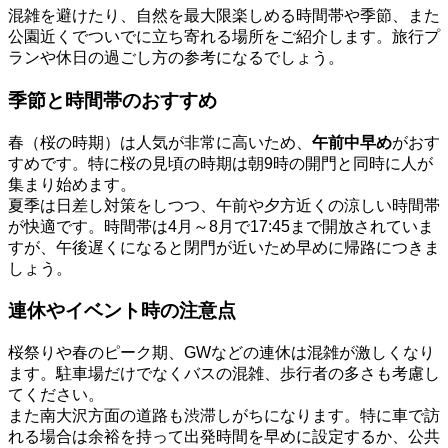
混雑を避けたり、自然を最大限楽しめる時間帯や季節、また
公園近くでついでに立ち寄れる場所をご紹介します。旅行プ
ランや休日の過ごし方の参考になるでしょう。
季節と時間帯のおすすめ
春（桜の時期）は人気が非常に高いため、
午前中早め
がおす
すめです。特に桜の見頃の時期は朝9時の開門と同時に人が
集まり始めます。
夏季は日差し対策をしつつ、午前や夕方近くの涼しい時間帯
が快適です。時間帯は4月～8月で17:45まで開放されていま
すが、午後遅くになると閉門が近いため早めに帰路につきま
しょう。
連休やイベント時の注意点
桜祭りや春のピーク期、GWなどの連休は混雑が激しくなり
ます。駐車場だけでなくバスの混雑、歩行者の多さも考慮し
てください。
また南大沢方面の道路も渋滞しがちになります。特に車で訪
れる場合は余裕を持って出発時間を早めに設定するか、公共