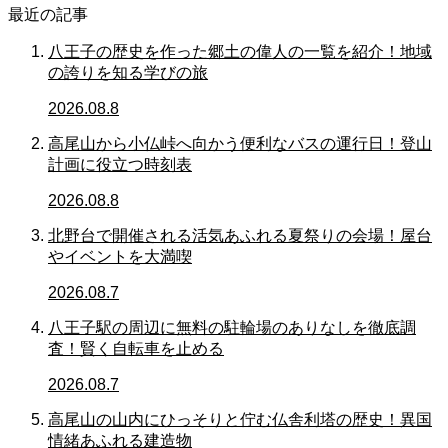
最近の記事
八王子の歴史を作った郷土の偉人の一覧を紹介！地域
の誇りを知る学びの旅
2026.08.8
高尾山から小仏峠へ向かう便利なバスの運行日！登山
計画に役立つ時刻表
2026.08.8
北野台で開催される活気あふれる夏祭りの会場！屋台
やイベントを大満喫
2026.08.7
八王子駅の周辺に無料の駐輪場のありなしを徹底調
査！賢く自転車を止める
2026.08.7
高尾山の山内にひっそりと佇む仏舎利塔の歴史！異国
情緒あふれる建造物