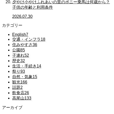
夕やけ小やけふれあいの里のポニー乗馬は何歳から？
子供の年齢と利用条件
2026.07.30
カテゴリー
English
7
交通・インフラ
18
住みやすさ
36
公園
85
子連れ
52
歴史
32
生活・手続き
14
祭り
93
自然・気象
15
観光
166
話題
2
飲食店
26
高尾山
133
アーカイブ