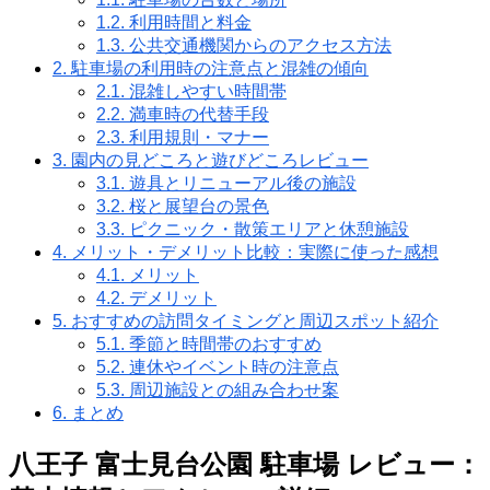
1.2.
利用時間と料金
1.3.
公共交通機関からのアクセス方法
2.
駐車場の利用時の注意点と混雑の傾向
2.1.
混雑しやすい時間帯
2.2.
満車時の代替手段
2.3.
利用規則・マナー
3.
園内の見どころと遊びどころレビュー
3.1.
遊具とリニューアル後の施設
3.2.
桜と展望台の景色
3.3.
ピクニック・散策エリアと休憩施設
4.
メリット・デメリット比較：実際に使った感想
4.1.
メリット
4.2.
デメリット
5.
おすすめの訪問タイミングと周辺スポット紹介
5.1.
季節と時間帯のおすすめ
5.2.
連休やイベント時の注意点
5.3.
周辺施設との組み合わせ案
6.
まとめ
八王子 富士見台公園 駐車場 レビュー：