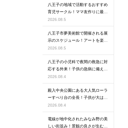
八王子の地域で活動するおすすめ
育児サークル！ママ友作りに最適
な場所
2026.08.5
八王子市夢美術館で開催される展
示のスケジュール！アートを楽し
む休日の旅
2026.08.5
八王子の小児科で夜間の救急に対
応する外来！子供の急病に備える
安心情報
2026.08.4
殿入中央公園にある大人気ローラ
ーすべり台の全長！子供が大はし
ゃぎの遊具
2026.08.4
電線が地中化されたみなみ野の美
しい街並み！景観の良さが生む住