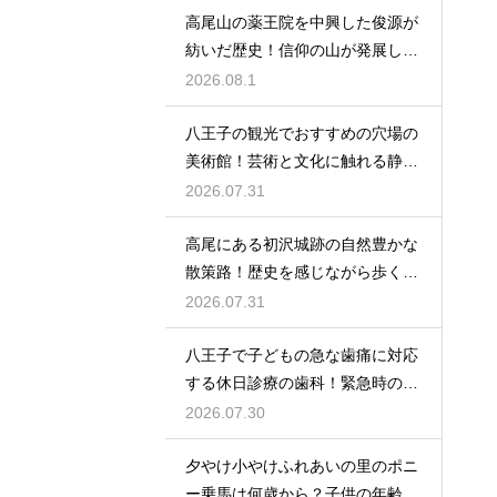
高尾山の薬王院を中興した俊源が
紡いだ歴史！信仰の山が発展した
理由とは
2026.08.1
八王子の観光でおすすめの穴場の
美術館！芸術と文化に触れる静か
なひと時
2026.07.31
高尾にある初沢城跡の自然豊かな
散策路！歴史を感じながら歩くハ
イキング
2026.07.31
八王子で子どもの急な歯痛に対応
する休日診療の歯科！緊急時の強
い味方
2026.07.30
夕やけ小やけふれあいの里のポニ
ー乗馬は何歳から？子供の年齢と