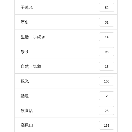
子連れ
52
歴史
31
生活・手続き
14
祭り
93
自然・気象
15
観光
166
話題
2
飲食店
26
高尾山
133