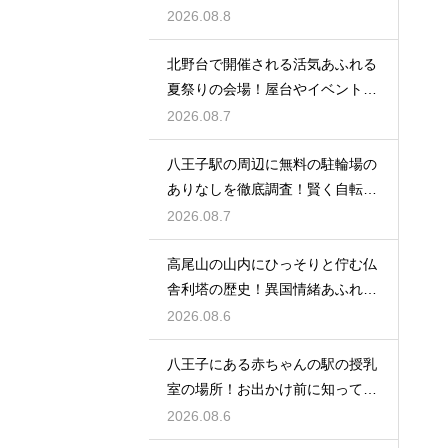
時刻表
2026.08.8
北野台で開催される活気あふれる
夏祭りの会場！屋台やイベントを
大満喫
2026.08.7
八王子駅の周辺に無料の駐輪場の
ありなしを徹底調査！賢く自転車
を止める
2026.08.7
高尾山の山内にひっそりと佇む仏
舎利塔の歴史！異国情緒あふれる
建造物
2026.08.6
八王子にある赤ちゃんの駅の授乳
室の場所！お出かけ前に知ってお
きたい事
2026.08.6