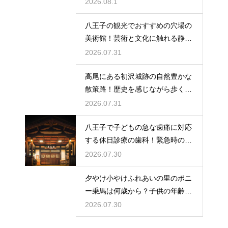
理由とは
2026.08.1
八王子の観光でおすすめの穴場の
美術館！芸術と文化に触れる静か
なひと時
2026.07.31
高尾にある初沢城跡の自然豊かな
散策路！歴史を感じながら歩くハ
イキング
2026.07.31
八王子で子どもの急な歯痛に対応
する休日診療の歯科！緊急時の強
い味方
2026.07.30
夕やけ小やけふれあいの里のポニ
ー乗馬は何歳から？子供の年齢と
利用条件
2026.07.30