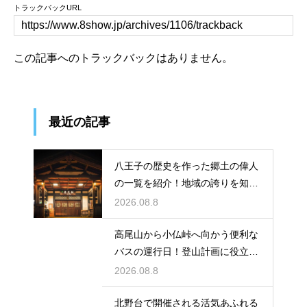
トラックバックURL
この記事へのトラックバックはありません。
最近の記事
八王子の歴史を作った郷土の偉人
の一覧を紹介！地域の誇りを知る
学びの旅
2026.08.8
高尾山から小仏峠へ向かう便利な
バスの運行日！登山計画に役立つ
時刻表
2026.08.8
北野台で開催される活気あふれる