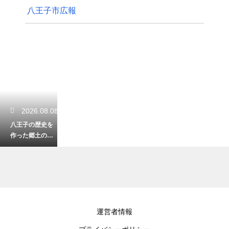
八王子市広報
2026.08.08
八王子の歴史を
作った郷土の偉
人の一覧を紹
介！地域の誇り
を知る学びの旅
2026.08.08
運営者情報
高尾山から小仏