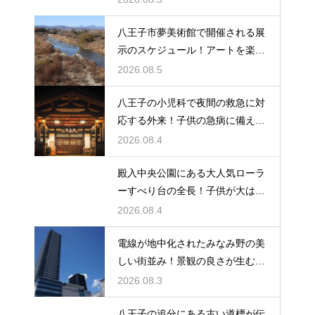
八王子市夢美術館で開催される展
示のスケジュール！アートを楽し
む休日の旅
2026.08.5
八王子の小児科で夜間の救急に対
応する外来！子供の急病に備える
安心情報
2026.08.4
殿入中央公園にある大人気ローラ
ーすべり台の全長！子供が大はし
ゃぎの遊具
2026.08.4
電線が地中化されたみなみ野の美
しい街並み！景観の良さが生む住
みやすさ
2026.08.3
八王子の追分にある古い道標が伝