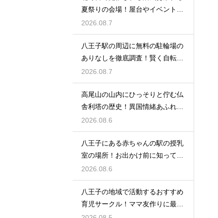
夏祭りの会場！屋台やイベントを
大満喫
2026.08.7
八王子駅の周辺に無料の駐輪場の
ありなしを徹底調査！賢く自転車
を止める
2026.08.7
高尾山の山内にひっそりと佇む仏
舎利塔の歴史！異国情緒あふれる
建造物
2026.08.6
八王子にある赤ちゃんの駅の授乳
室の場所！お出かけ前に知ってお
きたい事
2026.08.6
八王子の地域で活動するおすすめ
育児サークル！ママ友作りに最適
な場所
2026.08.5