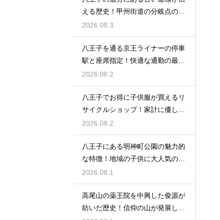
える歴史！甲州街道の分岐点の真
実に迫る
2026.08.3
八王子を通る京王ライナーの停車
駅と座席指定！快適な通勤の最強
の裏ワザ
2026.08.2
八王子でお得に子供服が買えるリ
サイクルショップ！家計に優しい
お店特集
2026.08.2
八王子にある明神町公園の魅力的
な特徴！地域の子供に大人気の遊
び場紹介
2026.08.1
高尾山の薬王院を中興した俊源が
紡いだ歴史！信仰の山が発展した