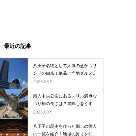
最近の記事
八王子名物として人気の煮かつサ
ンドの由来！絶品ご当地グルメの
誕生秘話
2026.08.9
殿入中央公園にあるスリル満点な
つり橋の長さは？冒険心をくすぐ
る遊び場
2026.08.9
八王子の歴史を作った郷土の偉人
の一覧を紹介！地域の誇りを知る