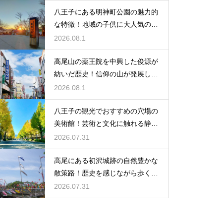
八王子にある明神町公園の魅力的
な特徴！地域の子供に大人気の遊
び場紹介
2026.08.1
高尾山の薬王院を中興した俊源が
紡いだ歴史！信仰の山が発展した
理由とは
2026.08.1
八王子の観光でおすすめの穴場の
美術館！芸術と文化に触れる静か
なひと時
2026.07.31
高尾にある初沢城跡の自然豊かな
散策路！歴史を感じながら歩くハ
イキング
2026.07.31