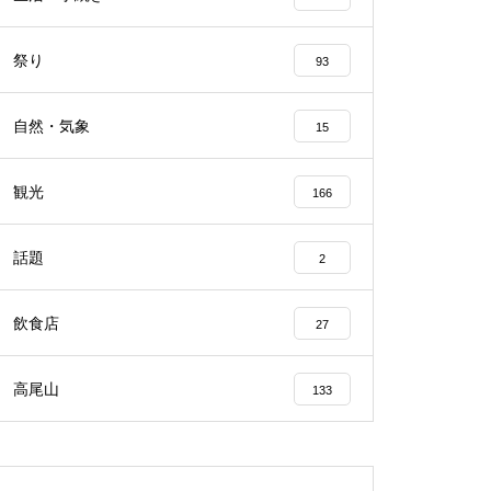
祭り
93
自然・気象
15
観光
166
話題
2
飲食店
27
高尾山
133