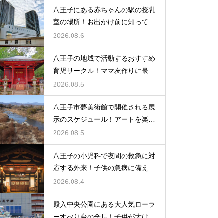
八王子にある赤ちゃんの駅の授乳
室の場所！お出かけ前に知ってお
きたい事
2026.08.6
八王子の地域で活動するおすすめ
育児サークル！ママ友作りに最適
な場所
2026.08.5
八王子市夢美術館で開催される展
示のスケジュール！アートを楽し
む休日の旅
2026.08.5
八王子の小児科で夜間の救急に対
応する外来！子供の急病に備える
安心情報
2026.08.4
殿入中央公園にある大人気ローラ
ーすべり台の全長！子供が大はし