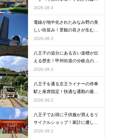
ゃぎの遊具
2026.08.4
電線が地中化されたみなみ野の美
しい街並み！景観の良さが生む住
みやすさ
2026.08.3
八王子の追分にある古い道標が伝
える歴史！甲州街道の分岐点の真
実に迫る
2026.08.3
八王子を通る京王ライナーの停車
駅と座席指定！快適な通勤の最強
の裏ワザ
2026.08.2
八王子でお得に子供服が買えるリ
サイクルショップ！家計に優しい
お店特集
2026.08.2