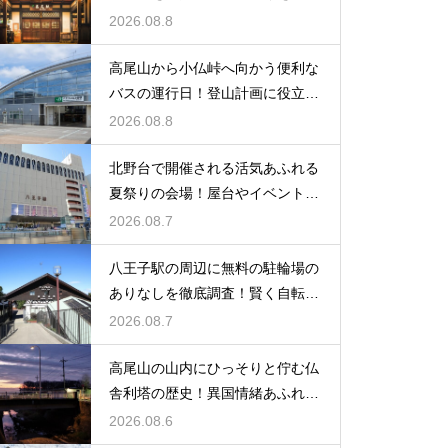
学びの旅
2026.08.8
高尾山から小仏峠へ向かう便利な
バスの運行日！登山計画に役立つ
時刻表
2026.08.8
北野台で開催される活気あふれる
夏祭りの会場！屋台やイベントを
大満喫
2026.08.7
八王子駅の周辺に無料の駐輪場の
ありなしを徹底調査！賢く自転車
を止める
2026.08.7
高尾山の山内にひっそりと佇む仏
舎利塔の歴史！異国情緒あふれる
建造物
2026.08.6