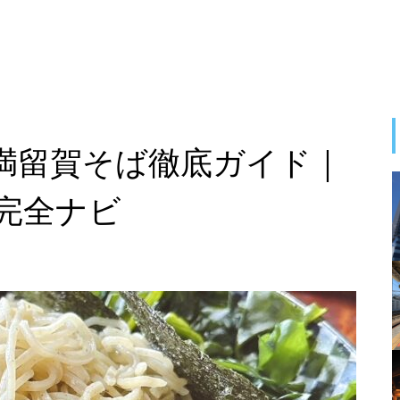
満留賀そば徹底ガイド｜
完全ナビ