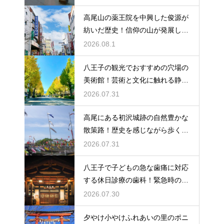
高尾山の薬王院を中興した俊源が
紡いだ歴史！信仰の山が発展した
理由とは
2026.08.1
八王子の観光でおすすめの穴場の
美術館！芸術と文化に触れる静か
なひと時
2026.07.31
高尾にある初沢城跡の自然豊かな
散策路！歴史を感じながら歩くハ
イキング
2026.07.31
八王子で子どもの急な歯痛に対応
する休日診療の歯科！緊急時の強
い味方
2026.07.30
夕やけ小やけふれあいの里のポニ