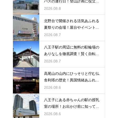
バスの運行日！登山計画に役立つ
時刻表
2026.08.8
北野台で開催される活気あふれる
夏祭りの会場！屋台やイベントを
大満喫
2026.08.7
八王子駅の周辺に無料の駐輪場の
ありなしを徹底調査！賢く自転車
を止める
2026.08.7
高尾山の山内にひっそりと佇む仏
舎利塔の歴史！異国情緒あふれる
建造物
2026.08.6
八王子にある赤ちゃんの駅の授乳
室の場所！お出かけ前に知ってお
きたい事
2026.08.6