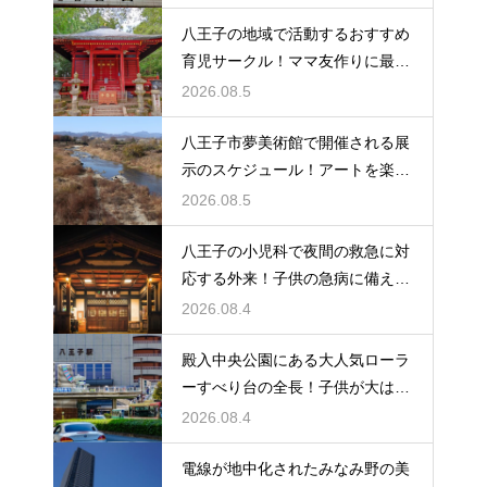
八王子の地域で活動するおすすめ
育児サークル！ママ友作りに最適
な場所
2026.08.5
八王子市夢美術館で開催される展
示のスケジュール！アートを楽し
む休日の旅
2026.08.5
八王子の小児科で夜間の救急に対
応する外来！子供の急病に備える
安心情報
2026.08.4
殿入中央公園にある大人気ローラ
ーすべり台の全長！子供が大はし
ゃぎの遊具
2026.08.4
電線が地中化されたみなみ野の美