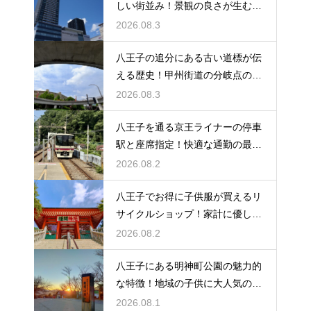
しい街並み！景観の良さが生む住
みやすさ
2026.08.3
八王子の追分にある古い道標が伝
える歴史！甲州街道の分岐点の真
実に迫る
2026.08.3
八王子を通る京王ライナーの停車
駅と座席指定！快適な通勤の最強
の裏ワザ
2026.08.2
八王子でお得に子供服が買えるリ
サイクルショップ！家計に優しい
お店特集
2026.08.2
八王子にある明神町公園の魅力的
な特徴！地域の子供に大人気の遊
び場紹介
2026.08.1