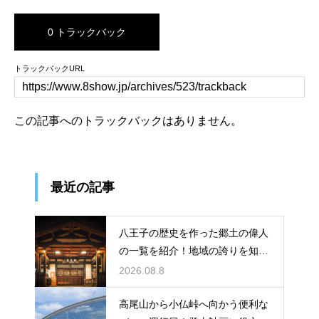
0 トラックバック
トラックバックURL
この記事へのトラックバックはありません。
最近の記事
八王子の歴史を作った郷土の偉人
の一覧を紹介！地域の誇りを知る
学びの旅
2026.08.8
高尾山から小仏峠へ向かう便利な