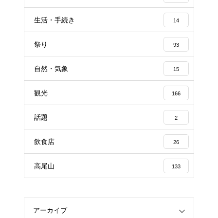
生活・手続き
14
祭り
93
自然・気象
15
観光
166
話題
2
飲食店
26
高尾山
133
アーカイブ