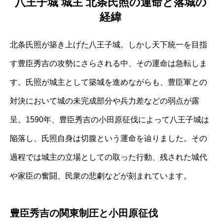
八王子城 城主 北条氏照の運命と落城の
経緯
北条氏照が築き上げた八王子城。しかし天下統一を目指
す豊臣秀吉の攻勢にさらされる中、その運命は急転しま
す。氏照が城主として築城を進めながらも、豊臣軍との
対決において城の未完成部分や兵力差などの弱点が露
呈。1590年、豊臣秀吉の小田原征伐によって八王子城は
陥落し、氏照自身は切腹という運命を辿りました。その
過程では城主の立場としての取った行動、残された城代
や家臣の奮闘、民衆の悲劇などが刻まれています。
豊臣秀吉の関東制圧と小田原征伐