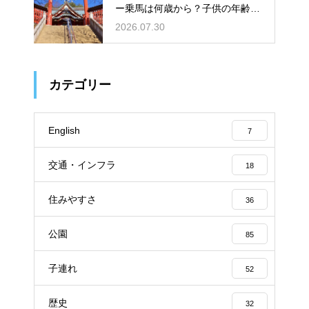
ー乗馬は何歳から？子供の年齢と
利用条件
2026.07.30
カテゴリー
English
7
交通・インフラ
18
住みやすさ
36
公園
85
子連れ
52
歴史
32