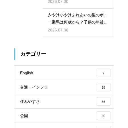
い味方
2026.07.30
夕やけ小やけふれあいの里のポニ
ー乗馬は何歳から？子供の年齢と
利用条件
2026.07.30
カテゴリー
English
7
交通・インフラ
18
住みやすさ
36
公園
85