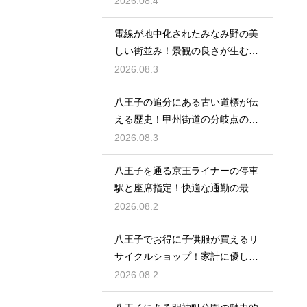
2026.08.4
電線が地中化されたみなみ野の美
しい街並み！景観の良さが生む住
みやすさ
2026.08.3
八王子の追分にある古い道標が伝
える歴史！甲州街道の分岐点の真
実に迫る
2026.08.3
八王子を通る京王ライナーの停車
駅と座席指定！快適な通勤の最強
の裏ワザ
2026.08.2
八王子でお得に子供服が買えるリ
サイクルショップ！家計に優しい
お店特集
2026.08.2