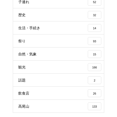
子連れ
52
歴史
32
生活・手続き
14
祭り
93
自然・気象
15
観光
166
話題
2
飲食店
26
高尾山
133