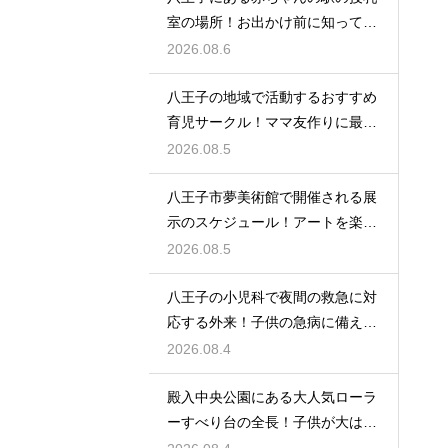
室の場所！お出かけ前に知ってお
きたい事
2026.08.6
八王子の地域で活動するおすすめ
育児サークル！ママ友作りに最適
な場所
2026.08.5
八王子市夢美術館で開催される展
示のスケジュール！アートを楽し
む休日の旅
2026.08.5
八王子の小児科で夜間の救急に対
応する外来！子供の急病に備える
安心情報
2026.08.4
殿入中央公園にある大人気ローラ
ーすべり台の全長！子供が大はし
ゃぎの遊具