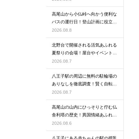
高尾山から小仏峠へ向かう便利な
バスの運行日！登山計画に役立つ
時刻表
2026.08.8
北野台で開催される活気あふれる
夏祭りの会場！屋台やイベントを
大満喫
2026.08.7
八王子駅の周辺に無料の駐輪場の
ありなしを徹底調査！賢く自転車
を止める
2026.08.7
高尾山の山内にひっそりと佇む仏
舎利塔の歴史！異国情緒あふれる
建造物
2026.08.6
八王子にある赤ちゃんの駅の授乳