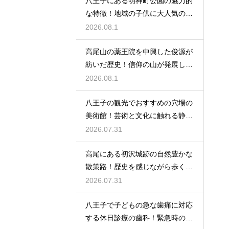
八王子にある明神町公園の魅力的
な特徴！地域の子供に大人気の遊
び場紹介
2026.08.1
高尾山の薬王院を中興した俊源が
紡いだ歴史！信仰の山が発展した
理由とは
2026.08.1
八王子の観光でおすすめの穴場の
美術館！芸術と文化に触れる静か
なひと時
2026.07.31
高尾にある初沢城跡の自然豊かな
散策路！歴史を感じながら歩くハ
イキング
2026.07.31
八王子で子どもの急な歯痛に対応
する休日診療の歯科！緊急時の強